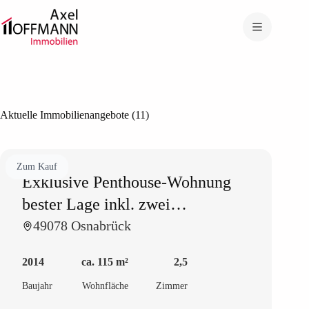
Zum
Inhalt
springen
Aktuelle Immobilienangebote (11)
Zum Kauf
Exklusive Penthouse-Wohnung
bester Lage inkl. zwei
Tiefgaragenstellplätze
49078 Osnabrück
2014
ca. 115 m²
2,5
Baujahr
Wohnfläche
Zimmer