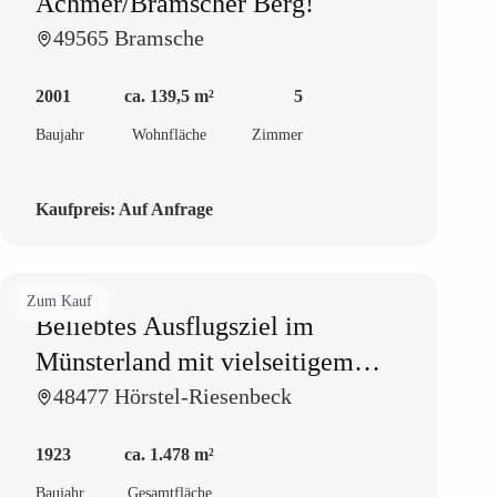
Achmer/Bramscher Berg!
49565 Bramsche
2001
ca. 139,5 m²
5
Baujahr
Wohnfläche
Zimmer
Kaufpreis:
Auf Anfrage
Zum Kauf
Beliebtes Ausflugsziel im
Münsterland mit vielseitigem
Entwicklungspotenzial auf
48477 Hörstel-Riesenbeck
40.000 qm
1923
ca. 1.478 m²
Baujahr
Gesamtfläche