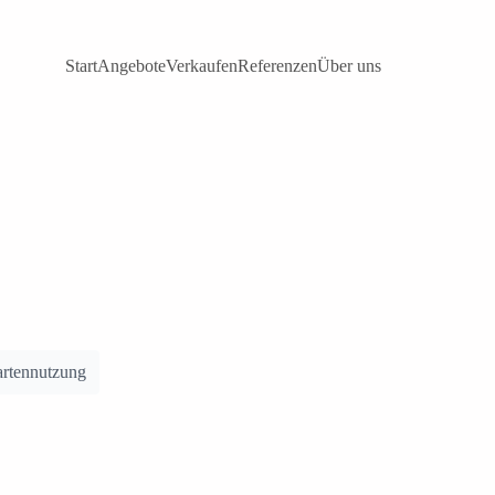
Start
Angebote
Verkaufen
Referenzen
Über uns
IGEN (3)
rtennutzung