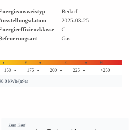
Energieausweistyp
Bedarf
Ausstellungsdatum
2025-03-25
Energieeffizienzklasse
C
Befeuerungsart
Gas
F
G
H
150
175
200
225
>250
 98,8 kWh/(m²a)
Zum Kauf