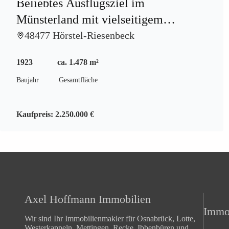
Beliebtes Ausflugsziel im
Münsterland mit vielseitigem
Entwicklungspotenzial auf 40.000 qm
48477 Hörstel-Riesenbeck
1923
ca. 1.478 m²
Baujahr
Gesamtfläche
Kaufpreis:
2.250.000 €
Axel Hoffmann Immobilien
Immob
Wir sind Ihr Immobilienmakler für Osnabrück, Lotte,
Westerkappeln, Mettingen, Recke, Ibbenbüren und