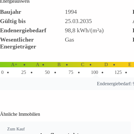
Energieausweis
Baujahr
1994
Gültig bis
25.03.2035
Endenergiebedarf
98,8 kWh/(m²a)
Wesentlicher
Gas
Energieträger
A+
A
B
C
D
E
0
25
50
75
100
125
Endenergiebedarf:
Ähnliche Immobilien
Zum Kauf