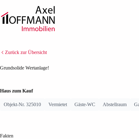
Zum
Inhalt
springen
Zurück zur Übersicht
BILDER ANZEIGEN (16)
GRUNDRISSE ANZE
Grundsolide Wertanlage!
Haus zum Kauf
Objekt-Nr. 325010
Vermietet
Gäste-WC
Abstellraum
Ga
Fakten