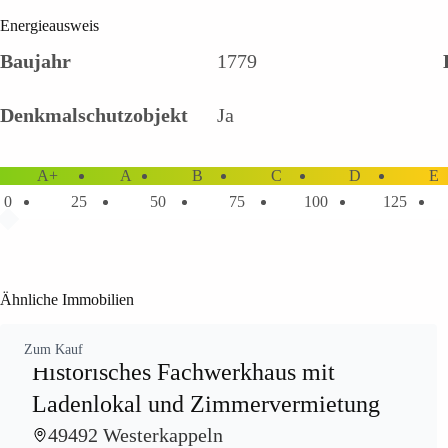
Energieausweis
Baujahr
1779
Denkmalschutzobjekt
Ja
A+
A
B
C
D
E
0
25
50
75
100
125
Ähnliche Immobilien
Zum Kauf
Historisches Fachwerkhaus mit
Ladenlokal und Zimmervermietung
49492 Westerkappeln